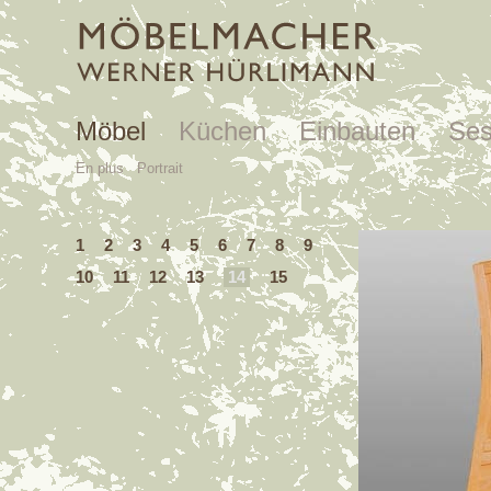
Möbel
Küchen
Einbauten
Ses
En plus
Portrait
1
2
3
4
5
6
7
8
9
10
11
12
13
14
15