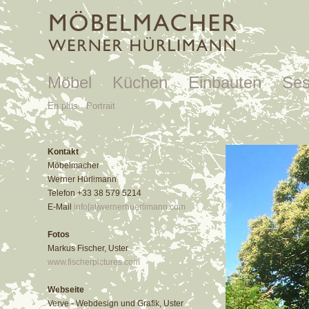
Möbel
Küchen
Einbauten
Ses
En plus
Portrait
Kontakt
Möbelmacher
Werner Hürlimann
Telefon +33 38 579 5214
E-Mail
info[at]wernerhuerlimann.com
Fotos
Markus Fischer, Uster
www.fischerpictures.com
Webseite
Verve - Webdesign und Grafik, Uster