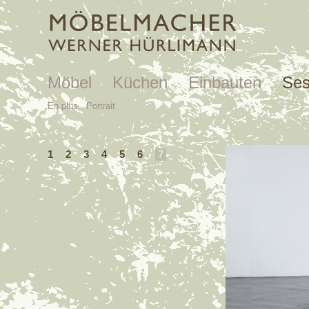
Möbel
Küchen
Einbauten
Ses
En plus
Portrait
1
2
3
4
5
6
7