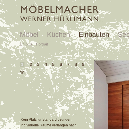
Möbel
Küchen
Einbauten
Ses
En plus
Portrait
1
2
3
4
5
6
7
8
9
10
Kein Platz für Standardlösungen.
Individuelle Räume verlangen nach